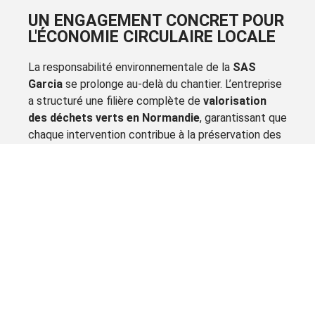
UN ENGAGEMENT CONCRET POUR
L'ÉCONOMIE CIRCULAIRE LOCALE
La responsabilité environnementale de la
SAS
Garcia
se prolonge au-delà du chantier. L’entreprise
a structuré une filière complète de
valorisation
des déchets verts en Normandie
, garantissant que
chaque intervention contribue à la préservation des
ressources locales.
Une gestion responsable des résidus forestiers
et paysagers :
Transformation en Biomasse :
Les résidus
de broyage et d’élagage sont revalorisés en
combustible bois-énergie pour alimenter les